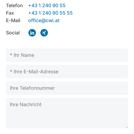
Telefon
+43 1 240 90 55
Fax
+43 1 240 90 55 55
E-Mail
office@cwi.at
Social
Please leave this field empty.
Please leave this field empty.