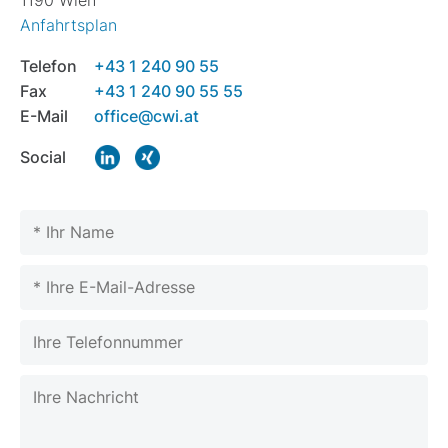
1190 Wien
Anfahrtsplan
Telefon
+43 1 240 90 55
Fax
+43 1 240 90 55 55
E-Mail
office@cwi.at
Social
Please leave this field empty.
Please leave this field empty.