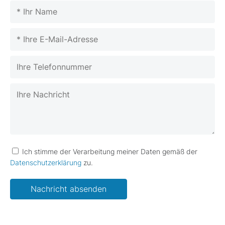
Please leave this field empty.
Please leave this field empty.
Ich stimme der Verarbeitung meiner Daten gemäß der
Datenschutzerklärung
zu.
Please leave this field empty.