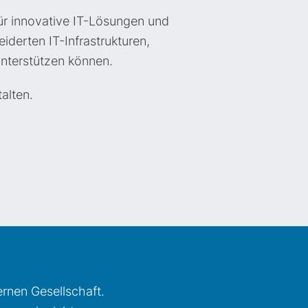
ür innovative IT-Lösungen und
derten IT-Infrastrukturen,
nterstützen können.
alten.
ernen Gesellschaft.