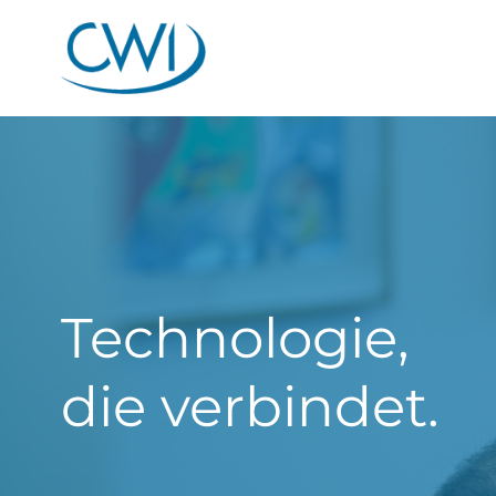
Technologie,
Ihr IT-Erfolg,
die verbindet.
unsere Mission.