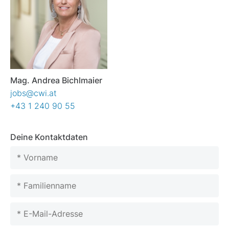
Mag. Andrea Bichlmaier
jobs@cwi.at
+43 1 240 90 55
Deine Kontaktdaten
Please leave this field empty.
Please leave this field empty.