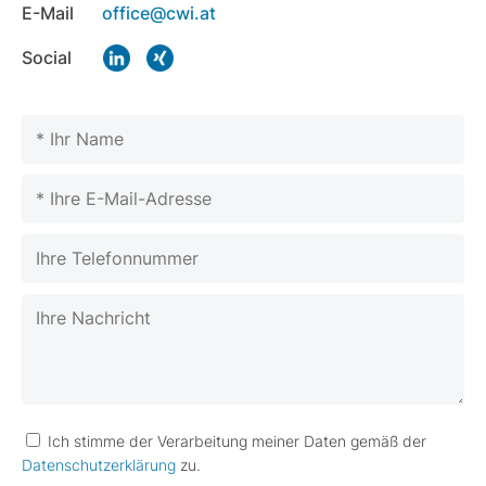
E-Mail
office@cwi.at
Social
Please leave this field empty.
Please leave this field empty.
Ich stimme der Verarbeitung meiner Daten gemäß der
Datenschutzerklärung
zu.